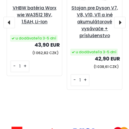
VHBW batéria Worx
Stojan pre Dyson V7,
wie WA3512 18V,
V8, V10, V11 a iné
1.5AH, Li-Ion
akumulátorové
vysávače +
príslušenstvo
u dodávateľa 3-5 dní
43,90 EUR
u dodávateľa 3-5 dní
(1 062,82 CZK)
42,90 EUR
-
+
(1 038,61 CZK)
-
+