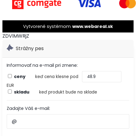
Vytvorené systémom
www.webareal.sk
ZDVlMWRjZ
Strážny pes
Informovať na e-mail pri zmene:
ceny
keď cena klesne pod
EUR
skladu
keď produkt bude na sklade
Zadajte Váš e-mail: