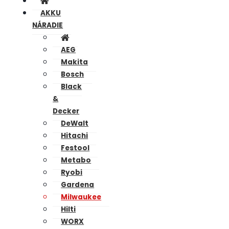
AKKU
NÁRADIE
AEG
Makita
Bosch
Black
&
Decker
DeWalt
Hitachi
Festool
Metabo
Ryobi
Gardena
Milwaukee
Hilti
WORX