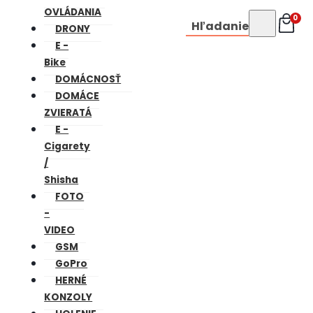
OVLÁDANIA
0
Hľadanie
DRONY
E -
Bike
DOMÁCNOSŤ
DOMÁCE
ZVIERATÁ
E -
Cigarety
/
Shisha
FOTO
-
VIDEO
GSM
GoPro
HERNÉ
KONZOLY