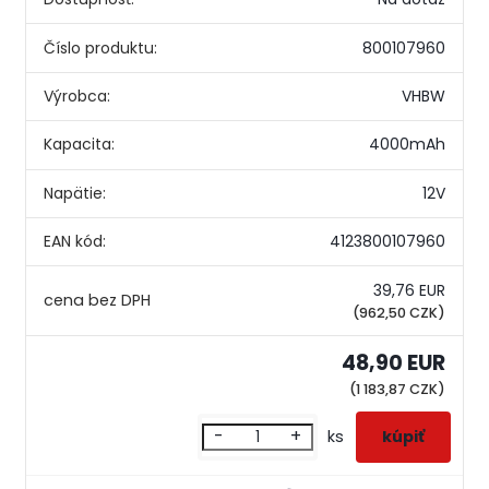
Číslo produktu:
800107960
Výrobca:
VHBW
Kapacita:
4000mAh
Napätie:
12V
EAN kód:
4123800107960
39,76 EUR
(962,50 CZK)
48,90 EUR
(1 183,87 CZK)
-
+
ks