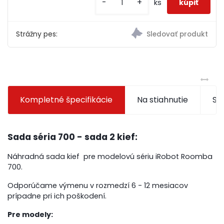
-
+
ks
Strážny pes:
Kompletné špecifikácie
Na stiahnutie
Súv
Sada séria 700 - sada 2 kief:
Náhradná sada kief pre modelovú sériu iRobot Roomba
700.
Odporúčame výmenu v rozmedzí 6 - 12 mesiacov
prípadne pri ich poškodení.
Pre modely: