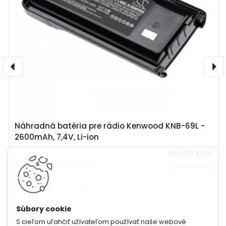
Náhradná batéria pre rádio Kenwood KNB-69L -
2600mAh, 7,4V, Li-ion
40,00 EUR
u dodávateľa 3-5 dní
(970,44 CZK)
-
+
S cieľom uľahčiť užívateľom používať naše webové