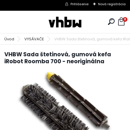
Prihlásenie
Nová registrácia
0
Úvod
VYSÁVAČE
VHBW Sada štetinová, gumová kefa iRo
VHBW Sada štetinová, gumová kefa
iRobot Roomba 700 - neoriginálna