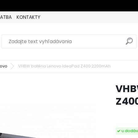
LATBA
KONTAKTY
novo
VHBW batéria Lenovo IdeaPad Z400 2200mAh
VHB
Z40
u dodáv