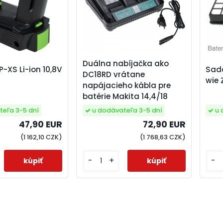
Duálna nabíjačka ako
-XS Li-ion 10,8V
Sada
DC18RD vrátane
wie 
napájacieho kábla pre
batérie Makita 14,4/18
teľa 3-5 dní
u 
u dodávateľa 3-5 dní
47,90 EUR
72,90 EUR
(1 162,10 CZK)
(1 768,63 CZK)
-
-
+