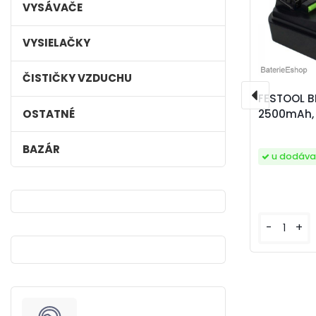
VYSÁVAČE
VYSIELAČKY
ČISTIČKY VZDUCHU
FESTOOL BP
OSTATNÉ
2500mAh,
BAZÁR
u dodáva
-
+