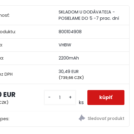
SKLADOM U DODÁVATEĽA -
nosť:
POSIELAME DO 5 -7 prac. dní
roduktu:
800104908
a:
VHBW
a:
2200mAh
30,49 EUR
(739,66 CZK)
0 EUR
-
+
ks
 CZK)
 pes: