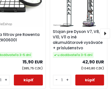
Stojan pre Dyson V7, V8,
 filtrov pre Rowenta
V10, V11 a iné
ZR006001
akumulátorové vysávače
+ príslušenstvo
dodávateľa 3-5 dní
u dodávateľa 3-5 dní
15,90 EUR
42,90 EUR
(385,75 CZK)
(1 040,80 CZK)
+
-
+