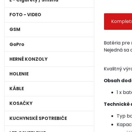
FOTO - VIDEO
Kompletn
GSM
Batéria pre 
GoPro
Nejedná sa 
HERNÉ KONZOLY
Kvalitný vý
HOLENIE
Obsah dod
KÁBLE
1 x bat
KOSAČKY
Technické d
Typ bat
KUCHYNSKÉ SPOTREBIČE
Kapaci