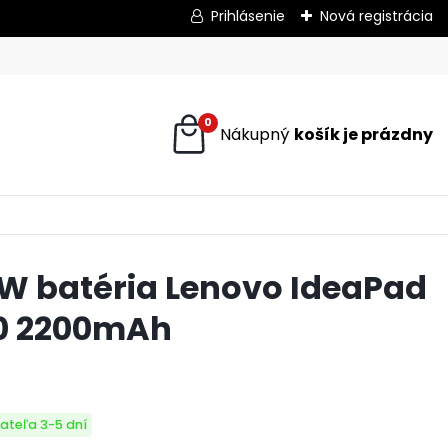
Prihlásenie
Nová registrácia
0
W batéria Lenovo IdeaPad
0 2200mAh
ateľa 3-5 dní