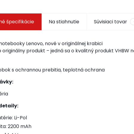
é špecifikácie
Na stiahnutie
Súvisiaci tovar
notebooky Lenovo, nové v originálnej krabici
o originálny produkt – jedná sa o kvalitný produkt VHBW
robok s ochrannou prebitia, teplotná ochrana
ávky:
éria
etaily:
érie: Li-Pol
ta: 2200 mAh