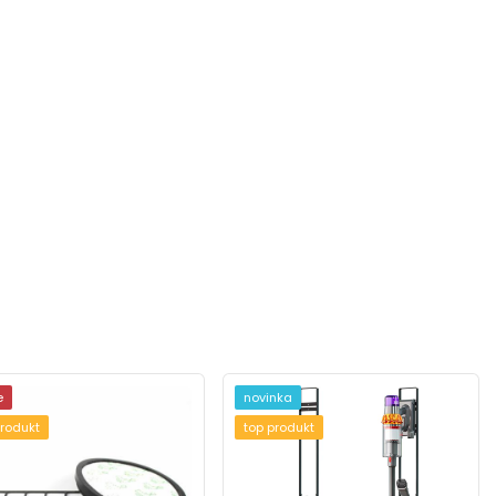
e
novinka
produkt
top produkt