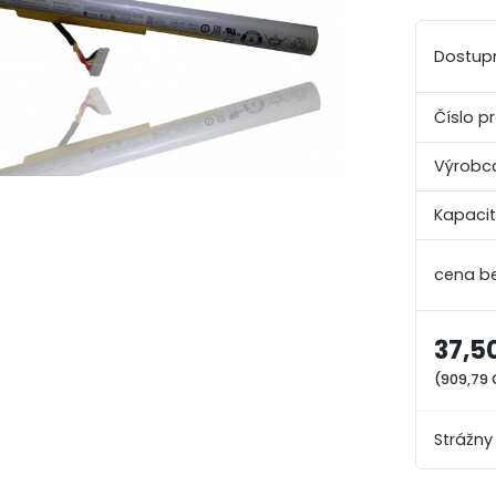
Dostup
Číslo p
Výrobc
Kapacit
37,5
(909,79
Strážny