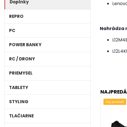
Doplnky
Lenovo
REPRO
Nahrádza n
PC
L12M4E
POWER BANKY
L12L4K
RC / DRONY
PRIEMYSEL
TABLETY
NAJPREDÁ
STYLING
top produkt
TLAČIARNE