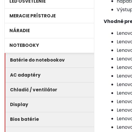
napäti
LED OSVETLENIE
Výstup
MERACIE PRÍSTROJE
Vhodné pre
NÁRADIE
Lenovo
Lenovo
NOTEBOOKY
Lenovo
Lenovo
Batérie do notebookov
Lenovo
AC adaptéry
Lenovo
Lenovo
Chladič / ventilátor
Lenovo
Lenovo
Display
Lenovo
Lenovo
Bios batérie
Lenovo