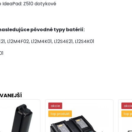
 IdeaPad: Z510 dotykové
asledujúce pôvodné typy batérií:
21, L12M4F02, L12M4K01, L12S4E21, L12S4K01
01
VANEJŠÍ
akcie
akci
top produkt
top 