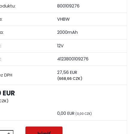
roduktu:
800109276
:
VHBW
a:
2000mAh
:
12V
:
4123800109276
27,56 EUR
(668,66 CZK)
0 EUR
 CZK)
0,00 EUR
(0,00 CZK)
+