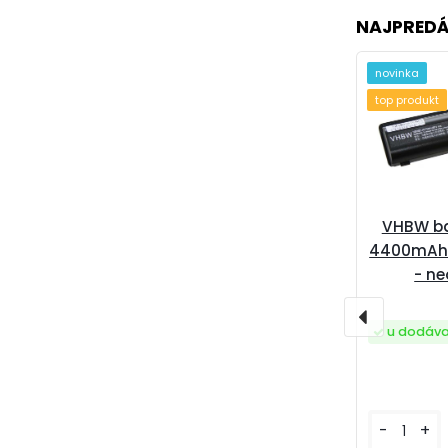
NAJPREDÁ
novinka
top produkt
VHBW ba
4400mAh 1
- ne
u dodáva
-
+