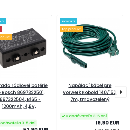
nka
novinka
e
top produkt
rodukt
ada rádiovej batérie
Napájací kábel pre
e Bosch 8697322501,
Vorwerk Kobold 140/150,
697322504, B165 -
7m, tmavozelený
1200mAh, 4,8V,
u dodávateľa 3-5 dní
19,90 EUR
dodávateľa 3-5 dní
52,90 EUR