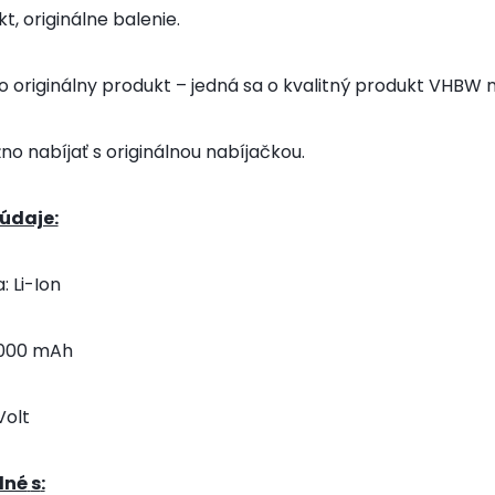
t, originálne balenie.
o originálny produkt – jedná sa o kvalitný produkt VHBW
no nabíjať s originálnou nabíjačkou.
údaje:
: Li-Ion
2000
mAh
Volt
lné
s
: