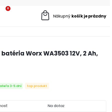
0
batéria Worx WA3503 12V, 2 Ah,
ateľa 3-5 dní
top produkt
osť:
Na dotaz