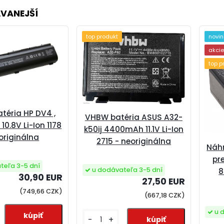
VANEJŠÍ
top produkt
novi
akci
top p
téria HP DV4 ,
VHBW batéria ASUS A32-
0.8V Li-Ion 1178
k50ij 4400mAh 11.1V Li-Ion
originálna
2715 - neoriginálna
Náhr
pr
teľa 3-5 dní
u dodávateľa 3-5 dní
8
30,90 EUR
27,50 EUR
(749,66 CZK)
(667,18 CZK)
u 
-
+