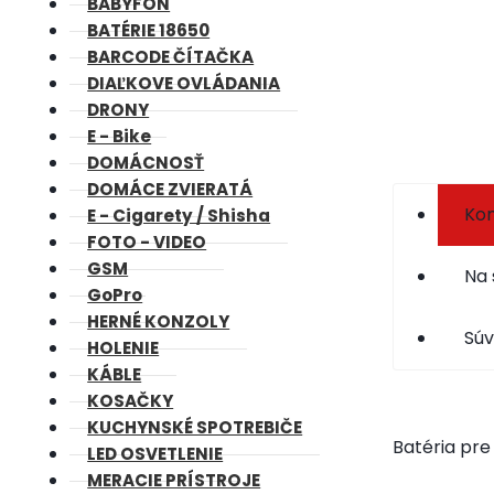
BABYFON
BATÉRIE 18650
BARCODE ČÍTAČKA
DIAĽKOVE OVLÁDANIA
DRONY
E - Bike
DOMÁCNOSŤ
DOMÁCE ZVIERATÁ
Kom
E - Cigarety / Shisha
FOTO - VIDEO
GSM
Na 
GoPro
HERNÉ KONZOLY
Súv
HOLENIE
KÁBLE
KOSAČKY
KUCHYNSKÉ SPOTREBIČE
Batéria pr
LED OSVETLENIE
MERACIE PRÍSTROJE