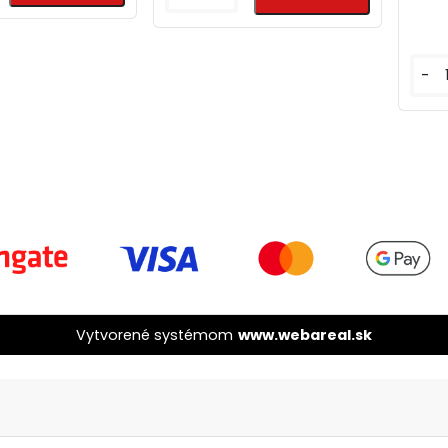
-
Vytvorené systémom
www.webareal.sk