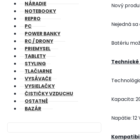
NÁRADIE
Nový produk
NOTEBOOKY
REPRO
Nejedná sa 
PC
POWER BANKY
RC / DRONY
Batériu mož
PRIEMYSEL
TABLETY
Technické 
STYLING
TLAČIARNE
VYSÁVAČE
Technológia
VYSIELAČKY
ČISTIČKY VZDUCHU
Kapacita
: 
OSTATNÉ
BAZÁR
Napätie
: 12
Kompatibi