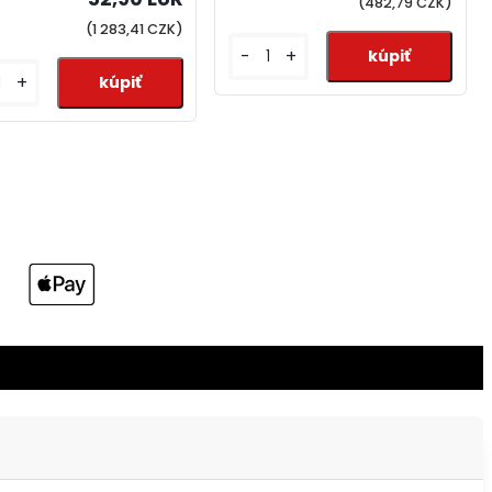
(482,79 CZK)
(1 283,41 CZK)
-
+
+