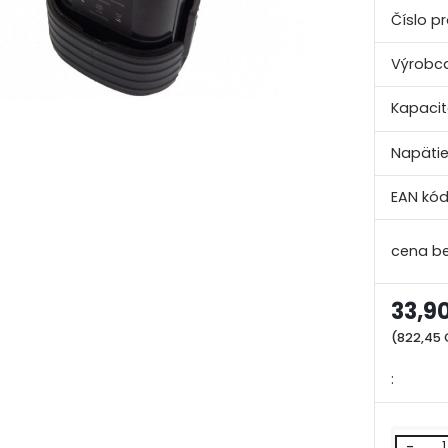
Číslo p
Výrobca
Kapacit
Napätie
EAN kód
33,9
(822,45
:
-