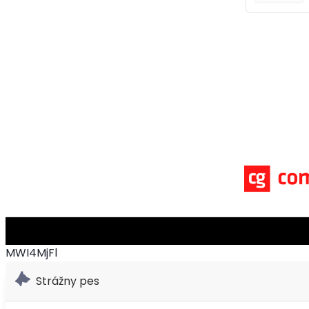
MWI4MjFl
Strážny pes