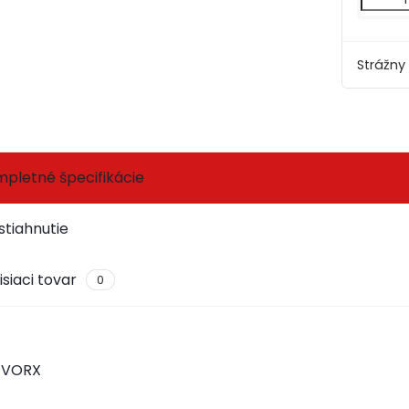
Strážny
pletné špecifikácie
stiahnutie
isiaci tovar
0
e VORX