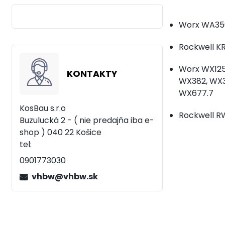
Worx WA35
Rockwell K
Worx WX125 
KONTAKTY
WX382, WX38
WX677.7
KosBau s.r.o
Rockwell R
Buzulucká 2 - ( nie predajňa iba e-
shop )
040 22 Košice
tel:
0901773030
vhbw@vhbw.sk