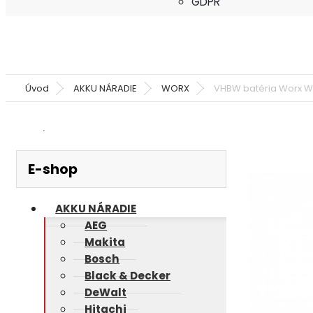
GDPR
Úvod
AKKU NÁRADIE
WORX
VHBW batéria Worx WA3
E-shop
AKKU NÁRADIE
AEG
Makita
Bosch
Black & Decker
DeWalt
Hitachi