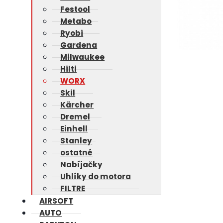
Festool
Metabo
Ryobi
Gardena
Milwaukee
Hilti
WORX
Skil
Kärcher
Dremel
Einhell
Stanley
ostatné
Nabíjačky
Uhlíky do motora
FILTRE
AIRSOFT
AUTO