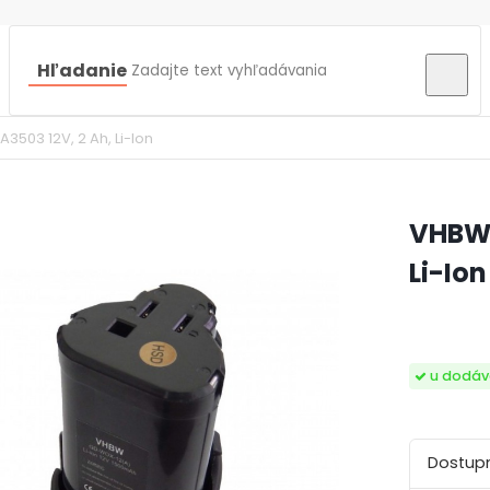
Hľadanie
503 12V, 2 Ah, Li-Ion
VHBW 
Li-Ion
u dodáv
Dostupn