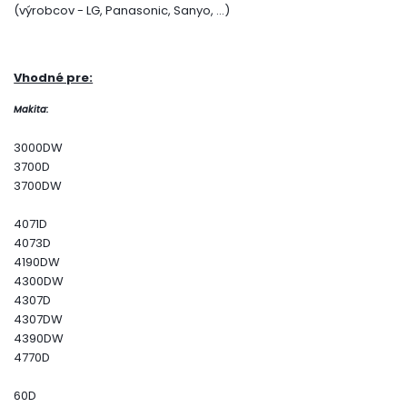
(výrobcov - LG, Panasonic, Sanyo, ...)
Vhodné pre:
Makita:
3000DW
3700D
3700DW
4071D
4073D
4190DW
4300DW
4307D
4307DW
4390DW
4770D
60D