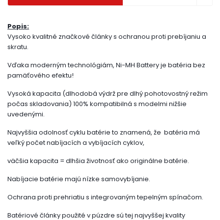
Popis:
Vysoko kvalitné značkové články s ochranou proti prebíjaniu a
skratu.
Vďaka moderným technológiám, Ni-MH Battery je batéria bez
pamäťového efektu!
Vysoká kapacita (dlhodobá výdrž pre dlhý pohotovostný režim
počas skladovania) 100% kompatibilná s modelmi nižšie
uvedenými.
Najvyššia odolnosť cyklu batérie to znamená, že batéria má
veľký počet nabíjacích a vybíjacích cyklov,
väčšia kapacita = dlhšia životnosť ako originálne batérie.
Nabíjacie batérie majú nízke samovybíjanie.
Ochrana proti prehriatiu s integrovaným tepelným spínačom.
Batériové články použité v púzdre sú tej najvyššej kvality