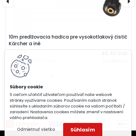
10m predlžovacia hadica pre vysokotlakový čistič
Kärcher a iné
45,90 EUR
u dodávateľa 3-5 dní
(1 113,58 CZK)
-
+
S cieľom uľahčiť užívateľom používať naše webové
stránky využívame cookies. Používaním našich stránok
súhlasíte s ukladaním súborov cookie na vašom počítači /
zariadení. Nastavenia cookies môžete zmeniť v nastavení
vášho prehliadača.
Súhlasím
Odmietnuť všetko