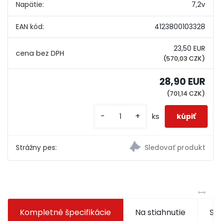
Napätie:
7,2v
EAN kód:
4123800103328
23,50 EUR
(570,03 CZK)
28,90 EUR
(701,14 CZK)
-
+
ks
Strážny pes:
Kompletné špecifikácie
Na stiahnutie
Súv