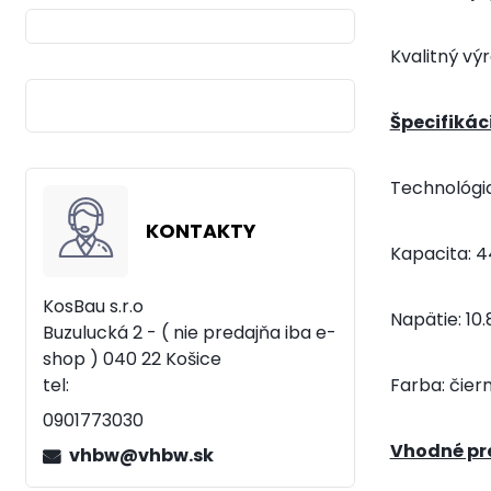
Kvalitný vý
Špecifikác
Technológia
KONTAKTY
Kapacita:
4
KosBau s.r.o
Napätie:
10.
Buzulucká 2 - ( nie predajňa iba e-
shop )
040 22 Košice
Farba: čier
tel:
0901773030
Vhodné pre
vhbw@vhbw.sk