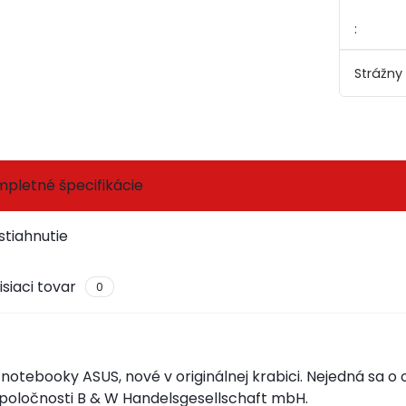
:
Strážny
pletné špecifikácie
stiahnutie
isiaci tovar
0
 notebooky ASUS, nové v originálnej krabici.
Nejedná sa o o
poločnosti B & W Handelsgesellschaft mbH.