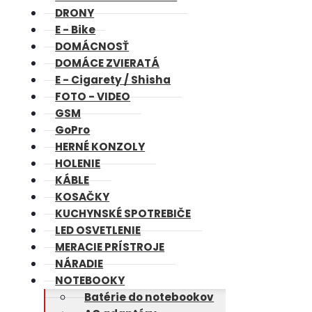
DRONY
E - Bike
DOMÁCNOSŤ
DOMÁCE ZVIERATÁ
E - Cigarety / Shisha
FOTO - VIDEO
GSM
GoPro
HERNÉ KONZOLY
HOLENIE
KÁBLE
KOSAČKY
KUCHYNSKÉ SPOTREBIČE
LED OSVETLENIE
MERACIE PRÍSTROJE
NÁRADIE
NOTEBOOKY
Batérie do notebookov