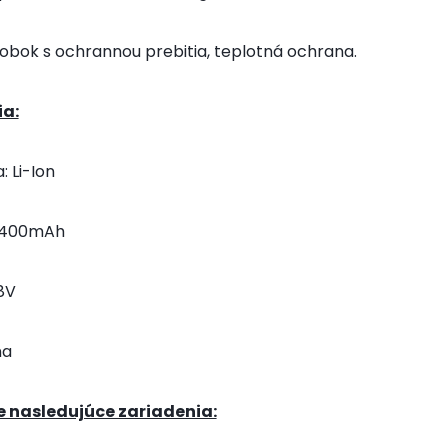
robok s ochrannou prebitia, teplotná ochrana.
ia:
: Li-Ion
400mAh
8V
na
 nasledujúce zariadenia: