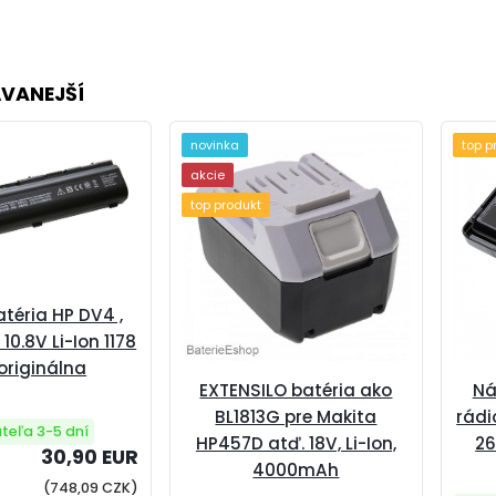
VANEJŠÍ
novinka
top p
akcie
top produkt
téria HP DV4 ,
0.8V Li-Ion 1178
originálna
EXTENSILO batéria ako
Ná
BL1813G pre Makita
rádi
teľa 3-5 dní
HP457D atď. 18V, Li-Ion,
26
30,90 EUR
4000mAh
(748,09 CZK)