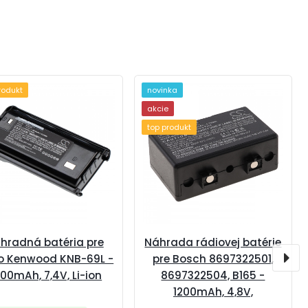
rodukt
novinka
akcie
top produkt
hradná batéria pre
Náhrada rádiovej batérie
o Kenwood KNB-69L -
pre Bosch 8697322501,
00mAh, 7,4V, Li-ion
8697322504, B165 -
1200mAh, 4,8V,