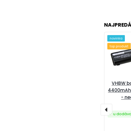
NAJPREDÁ
novinka
top produkt
VHBW ba
4400mAh 1
- ne
u dodáva