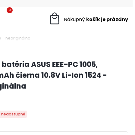
0
4 - neoriginálna
batéria ASUS EEE-PC 1005,
Ah čierna 10.8V Li-Ion 1524 -
ginálna
 nedostupné