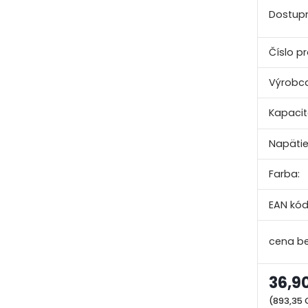
Dostupn
Číslo p
Výrobca
Kapacit
Napätie
Farba:
EAN kód
36,9
(893,35 