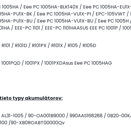
C 1005HA / Eee PC 1005HA-BLK140X / Eee PC 1005HA-EU1
005HA-PU1X-BK / Eee PC 1005HA-VU1X-PI / EPC-105VWT /
05HA-PU1X-BU / Eee PC 1005HA-VU1X-BU / Eee PC 1005H /
01HA / EEE-PC 1101 / EEE-PC 1101HA
ASUS EEE PC 1001P / 100
R101 / R101D / R101PX / R101X / R105 / R105D
 1001PQD / 1001PX / 1001PXDAsus Eee PC 1005HAG
tieto typy akumulátorov:
 AL31-1005 / 90-OA001B9000 / 990AAS168288 / 0B20-00KA
100 /
90-XB0ROABT00000Qv