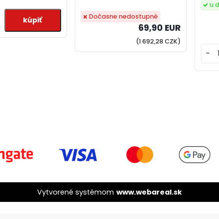
u 
Dočasne nedostupné
69,90 EUR
(1 692,28 CZK)
-
Vytvorené systémom
www.webareal.sk