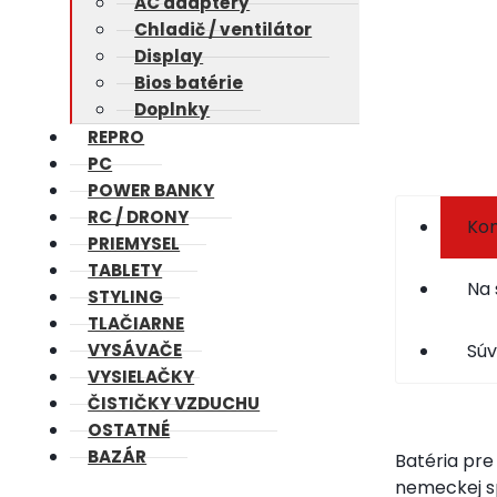
AC adaptéry
Chladič / ventilátor
Display
Bios batérie
Doplnky
REPRO
PC
POWER BANKY
RC / DRONY
Kom
PRIEMYSEL
TABLETY
Na 
STYLING
TLAČIARNE
Súv
VYSÁVAČE
VYSIELAČKY
ČISTIČKY VZDUCHU
OSTATNÉ
BAZÁR
Batéria pre
nemeckej s