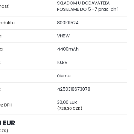
SKLADOM U DODÁVATEĽA -
osť:
POSIELAME DO 5 -7 prac. dní
roduktu:
800101524
:
VHBW
a:
4400mAh
:
10.8V
čierna
:
4250318673878
30,00 EUR
(726,30 CZK)
0 EUR
CZK)