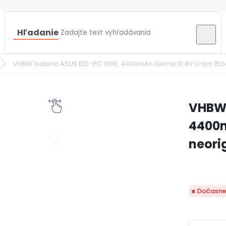
Hľadanie
VHBW batéria ASUS EEE-PC 1005, 4400mAh čierna 10.8V Li-Ion 152
VHBW 
4400m
neori
Dočasne