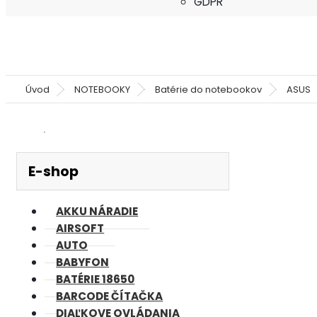
GDPR
Úvod
NOTEBOOKY
Batérie do notebookov
ASUS
E-shop
AKKU NÁRADIE
AIRSOFT
AUTO
BABYFON
BATÉRIE 18650
BARCODE ČÍTAČKA
DIAĽKOVE OVLÁDANIA